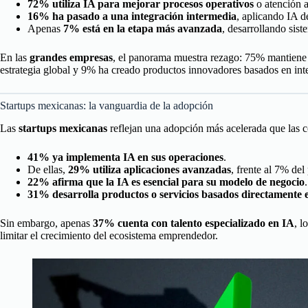
72% utiliza IA para mejorar procesos operativos
o atención a
16% ha pasado a una integración intermedia
, aplicando IA d
Apenas
7% está en la etapa más avanzada
, desarrollando sis
En las
grandes empresas
, el panorama muestra rezago: 75% mantiene l
estrategia global y 9% ha creado productos innovadores basados en inteli
Startups mexicanas: la vanguardia de la adopción
Las
startups mexicanas
reflejan una adopción más acelerada que las c
41% ya implementa IA en sus operaciones
.
De ellas,
29% utiliza aplicaciones avanzadas
, frente al 7% de
22% afirma que la IA es esencial para su modelo de negocio
.
31% desarrolla productos o servicios basados directamente e
Sin embargo, apenas
37% cuenta con talento especializado en IA
, l
limitar el crecimiento del ecosistema emprendedor.