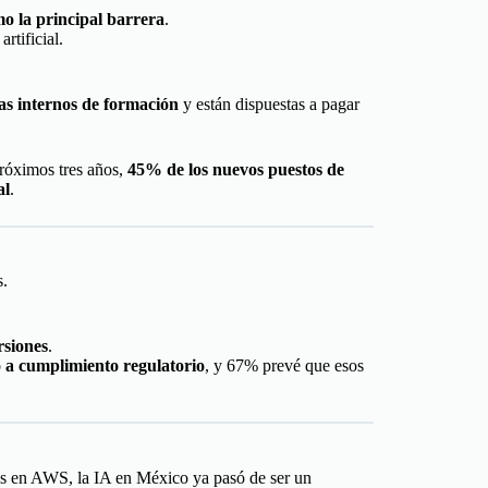
mo la principal barrera
.
rtificial.
s internos de formación
y están dispuestas a pagar
próximos tres años,
45% de los nuevos puestos de
al
.
s.
rsiones
.
 a cumplimiento regulatorio
, y 67% prevé que esos
ups en AWS, la IA en México ya pasó de ser un