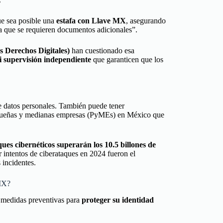
ue sea posible una
estafa con Llave MX
, asegurando
a que se requieren documentos adicionales”.
 Derechos Digitales)
han cuestionado esa
i supervisión independiente
que garanticen que los
de datos personales. También puede tener
equeñas y medianas empresas (PyMEs) en México que
ues cibernéticos superarán los 10.5 billones de
 intentos de ciberataques en 2024 fueron el
 incidentes.
 MX?
r medidas preventivas para
proteger su identidad