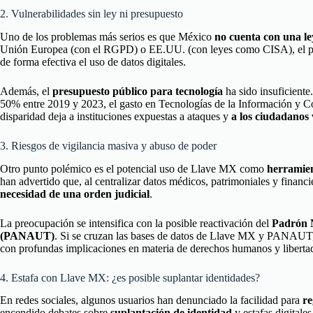
2. Vulnerabilidades sin ley ni presupuesto
Uno de los problemas más serios es que México
no cuenta con una le
Unión Europea (con el RGPD) o EE.UU. (con leyes como CISA), el paí
de forma efectiva el uso de datos digitales.
Además, el
presupuesto público para tecnología
ha sido insuficiente
50% entre 2019 y 2023, el gasto en Tecnologías de la Información y
disparidad deja a instituciones expuestas a ataques y
a los ciudadanos
3. Riesgos de vigilancia masiva y abuso de poder
Otro punto polémico es el potencial uso de Llave MX como
herramien
han advertido que, al centralizar datos médicos, patrimoniales y financ
necesidad de una orden judicial
.
La preocupación se intensifica con la posible reactivación del
Padrón N
(PANAUT)
. Si se cruzan las bases de datos de Llave MX y PANAUT, 
con profundas implicaciones en materia de derechos humanos y libertad
4. Estafa con Llave MX: ¿es posible suplantar identidades?
En redes sociales, algunos usuarios han denunciado la facilidad para
r
encendido debates sobre
suplantación de identidad
y estafas digitales