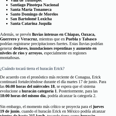
Villa de Tututepec
Santiago Pinotepa Nacional
Santa María Tonameca
Santo Domingo de Morelos
San Bartolomé Loxicha
Santa Catarina Juquila
Además, se prevén
lluvias intensas en Chiapas, Oaxaca,
Guerrero y Veracruz
, mientras que en
Puebla y Tabasco
podrían registrarse precipitaciones fuertes. Estas lluvias podrían
generar
deslaves, inundaciones repentinas y aumento en
niveles de ríos y arroyos
, especialmente en regiones
montañosas.
¿Cuándo tocará tierra el huracán Erick?
De acuerdo con el pronóstico más reciente de Conagua, Erick
continuará fortaleciéndose durante el día martes 17 de junio. Para
las
06:00 horas del miércoles 18
, se espera que el sistema
evolucione a
huracán categoría 1
. Posteriormente, para las
18:00 horas del mismo día
, podría alcanzar la categoría 2.
Sin embargo, el momento más crítico se proyecta para el
jueves
19 de junio
, cuando el huracán Erick en México podría alcanzar
vientos de hasta 215 km/h
, tocando tierra como
huracán