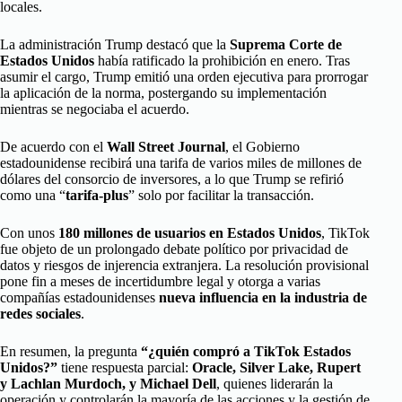
locales.
La administración Trump destacó que la
Suprema Corte de
Estados Unidos
había ratificado la prohibición en enero. Tras
asumir el cargo, Trump emitió una orden ejecutiva para prorrogar
la aplicación de la norma, postergando su implementación
mientras se negociaba el acuerdo.
De acuerdo con el
Wall Street Journal
, el Gobierno
estadounidense recibirá una tarifa de varios miles de millones de
dólares del consorcio de inversores, a lo que Trump se refirió
como una “
tarifa-plus
” solo por facilitar la transacción.
Con unos
180 millones de usuarios en Estados Unidos
, TikTok
fue objeto de un prolongado debate político por privacidad de
datos y riesgos de injerencia extranjera. La resolución provisional
pone fin a meses de incertidumbre legal y otorga a varias
compañías estadounidenses
nueva influencia en la industria de
redes sociales
.
En resumen, la pregunta
“¿quién compró a TikTok Estados
Unidos?”
tiene respuesta parcial:
Oracle, Silver Lake, Rupert
y Lachlan Murdoch, y Michael Dell
, quienes liderarán la
operación y controlarán la mayoría de las acciones y la gestión de