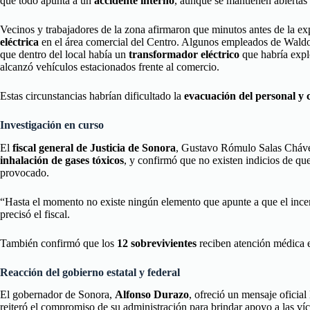
que todo apunta a un
accidente interno
, aunque se mantienen abiertas 
Vecinos y trabajadores de la zona afirmaron que minutos antes de la e
eléctrica
en el área comercial del Centro. Algunos empleados de Waldo’
que dentro del local había un
transformador eléctrico
que habría expl
alcanzó vehículos estacionados frente al comercio.
Estas circunstancias habrían dificultado la
evacuación del personal y c
Investigación en curso
El
fiscal general de Justicia de Sonora
, Gustavo Rómulo Salas Chávez
inhalación de gases tóxicos
, y confirmó que no existen indicios de qu
provocado.
“Hasta el momento no existe ningún elemento que apunte a que el ince
precisó el fiscal.
También confirmó que los
12 sobrevivientes
reciben atención médica e
Reacción del gobierno estatal y federal
El gobernador de Sonora,
Alfonso Durazo
, ofreció un mensaje oficial
reiteró el compromiso de su administración para brindar apoyo a las víc