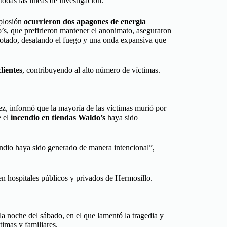
todas las líneas de investigación.
xplosión
ocurrieron dos apagones de energía
s, que prefirieron mantener el anonimato, aseguraron
otado, desatando el fuego y una onda expansiva que
lientes
, contribuyendo al alto número de víctimas.
, informó que la mayoría de las víctimas murió por
e el
incendio en tiendas Waldo’s
haya sido
ndio haya sido generado de manera intencional”,
n hospitales públicos y privados de Hermosillo.
 la noche del sábado, en el que lamentó la tragedia y
timas y familiares.