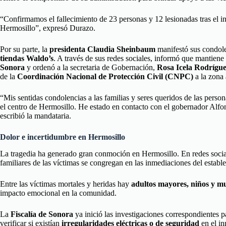
“Confirmamos el fallecimiento de 23 personas y 12 lesionadas tras el i
Hermosillo”, expresó Durazo.
Por su parte, la
presidenta Claudia Sheinbaum
manifestó sus condolen
tiendas Waldo’s
. A través de sus redes sociales, informó que mantiene
Sonora
y ordenó a la secretaria de Gobernación,
Rosa Icela Rodrígu
de la
Coordinación Nacional de Protección Civil (CNPC)
a la zona 
“Mis sentidas condolencias a las familias y seres queridos de las person
el centro de Hermosillo. He estado en contacto con el gobernador Alfo
escribió la mandataria.
Dolor e incertidumbre en Hermosillo
La tragedia ha generado gran conmoción en Hermosillo. En redes social
familiares de las víctimas se congregan en las inmediaciones del establ
Entre las víctimas mortales y heridas hay
adultos mayores, niños y m
impacto emocional en la comunidad.
La
Fiscalía de Sonora
ya inició las investigaciones correspondientes pa
verificar si existían
irregularidades eléctricas o de seguridad
en el i