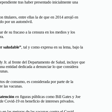
ependiente tras haber presentado inicialmente una
 titulares, entre ellas la de que en 2014 arrojó en
do por un automóvil.
 de su fracaso a la censura en los medios y los
ra.
er saludable”
, tal y como expresa en su lema, bajo la
 Jr. al frente del Departamento de Salud, incluye que
 una entidad dedicada a denunciar lo que considera
cunas.
os de consumo, es considerada por parte de la
re las vacunas.
 atención
en figuras públicas como Bill Gates y Joe
de Covid-19 en beneficio de intereses privados.
o en las mejoras de las vacunas contra el Covid.