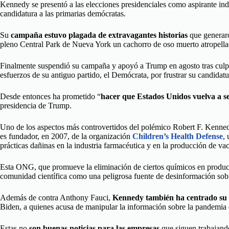
Kennedy se presentó a las elecciones presidenciales como aspirante ind
candidatura a las primarias demócratas.
Su
campaña estuvo plagada de extravagantes historias
que generaron
pleno Central Park de Nueva York un cachorro de oso muerto atropella
Finalmente suspendió su campaña y apoyó a Trump en agosto tras culpar
esfuerzos de su antiguo partido, el Demócrata, por frustrar su candidatu
Desde entonces ha prometido “
hacer que Estados Unidos vuelva a s
presidencia de Trump.
Uno de los aspectos más controvertidos del polémico Robert F. Kennedy
es fundador, en 2007, de la organización
Children’s Health Defense
,
prácticas dañinas en la industria farmacéutica y en la producción de va
Esta ONG, que promueve la eliminación de ciertos químicos en product
comunidad científica como una peligrosa fuente de desinformación sob
Además de contra Anthony Fauci,
Kennedy también ha centrado su
Biden, a quienes acusa de manipular la información sobre la pandemia 
Estas no
son buenas noticias para las empresas
que siguen trabajand