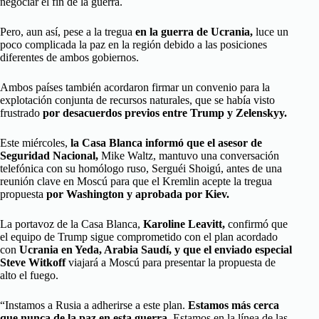
negociar el fin de la guerra.
Pero, aun así, pese a la tregua
en la guerra de Ucrania,
luce un
poco complicada la paz en la región debido a las posiciones
diferentes de ambos gobiernos.
Ambos países también acordaron firmar un convenio para la
explotación conjunta de recursos naturales, que se había visto
frustrado
por desacuerdos previos entre Trump y Zelenskyy.
Este miércoles,
la Casa Blanca informó que el asesor de
Seguridad Nacional,
Mike Waltz, mantuvo una conversación
telefónica con su homólogo ruso, Serguéi Shoigú, antes de una
reunión clave en Moscú para que el Kremlin acepte la tregua
propuesta
por Washington y aprobada por Kiev.
La portavoz de la Casa Blanca,
Karoline Leavitt,
confirmó que
el equipo de Trump sigue comprometido con el plan acordado
con
Ucrania en Yeda, Arabia Saudí, y que el enviado especial
Steve Witkoff
viajará a Moscú para presentar la propuesta de
alto el fuego.
“Instamos a Rusia a adherirse a este plan.
Estamos más cerca
que nunca de la paz en esta guerra
. Estamos en la línea de las